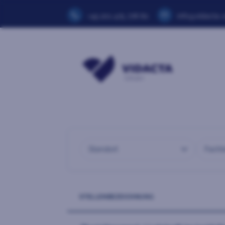
+49 201 475 778 60
info@vidacta-
Standort
Fachb
STELLENBEZEICHNUNG