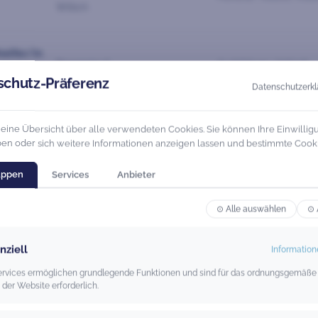
Willich
helfer/in
Regenstauf
Ausbildung, Vollzeit
schutz-Präferenz
Datenschutzerkl
Dortmund, Duisburg, Essen,
e eine Übersicht über alle verwendeten Cookies. Sie können Ihre Einwillig
Ausbildung, Vollzeit
en oder sich weitere Informationen anzeigen lassen und bestimmte Cook
Hamm, Willich
uppen
Services
Anbieter
Dortmund, Duisburg, Essen,
Ausbildung, Vollzeit
⊙ Alle auswählen
⊙ 
Hamm, Willich
nziell
Information
Dortmund, Duisburg, Essen,
Services ermöglichen grundlegende Funktionen und sind für das ordnungsgemäße
Gelsenkirchen, Regenstauf,
Ausbildung, Vollzeit
 der Website erforderlich.
Willich