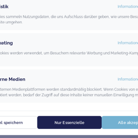
istik
Information
okies sammeln Nutzungsdaten, die uns Aufschluss darüber geben, wie unsere Bes
Essen
Vollzeit
ite umgehen.
keting
Information
1
2
Weiter »
okies werden verwendet, um Besuchern relevante Werbung und Marketing-Ka
erne Medien
Information
externen Medienplattformen werden standardmäßig blockiert. Wenn Cookies von 
iert werden, bedarf der Zugriff auf diese Inhalte keiner manuellen Einwilligung m
l speichern
Nur Essenzielle
Alle akze