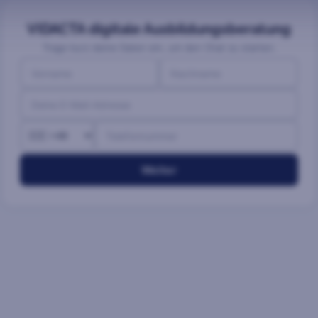
VIDACTA digitale Ausbildungsberatung
Trage kurz deine Daten ein, um den Chat zu starten.
Weiter