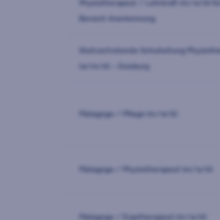
Physiotherapeut / Lehrkraft (m/w/d) fü
Bereich Anerkennung
Stellvertretende Schulleitung Physioth
(w/m/d) – Duisburg
Pädagoge / Pflege (m/w/d)
Pädagoge / Physiotherapeut (m/w/d)
Pädagoge / Ergotherapeut (m/w/d)