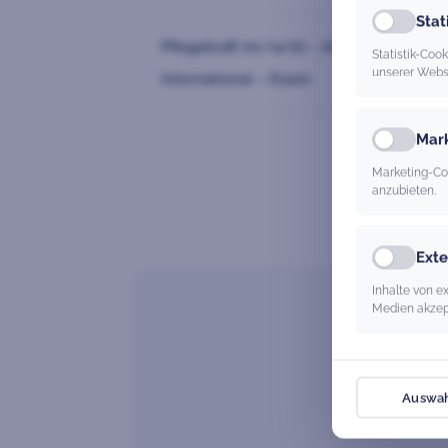
Stat
Pflegekraft (m/w/d) – Anerkennung
Statistik-Co
unserer Webs
International – Essen
Mar
Marketing-Co
anzubieten.
Ext
Inhalte von 
Medien akzept
Auswah