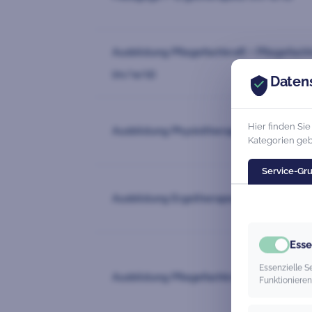
Ausbildung Pflegefachkraft + Pflegefach
(m/w/d)
Daten
Hier finden Si
Ausbildung Physiotherapeut (m/w/d)
Kategorien geb
Service-Gr
Ausbildung Ergotherapeut (m/w/d)
Esse
Essenzielle 
Ausbildung Pflegefachkraft (m/w/d)
Funktionieren