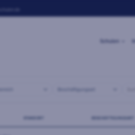
schulen.de
Schulen
I
Suchb
ereich
Beschäftigungsart
STANDORT
BESCHÄFTIGUNGSART