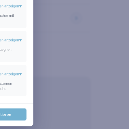
en anzeigen
▼
ucher mit
Pflege
en anzeigen
▼
mpagnen
en anzeigen
▼
externen
ehr.
ptieren