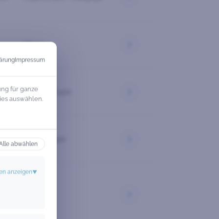
Pflege
ärung
Impressum
ung für ganze
Physiotherapie
ies auswählen.
Ergotherapie
Alle abwählen
en anzeigen
▼
Pflege