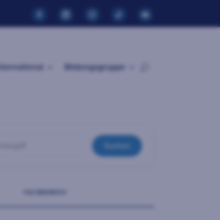
nternational
Bildungsgruppe
egriff
Suchen
FACHBEREICH