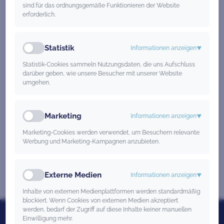
sind für das ordnungsgemäße Funktionieren der Website
erforderlich.
Statistik
Informationen anzeigen
▼
Wir freuen uns auf Sie!
Statistik-Cookies sammeln Nutzungsdaten, die uns Aufschluss
darüber geben, wie unsere Besucher mit unserer Website
Haben Sie Fragen? Wir freuen uns auf
umgehen.
Ihre Nachricht!
Marketing
Informationen anzeigen
▼
Kontakt
Marketing-Cookies werden verwendet, um Besuchern relevante
Werbung und Marketing-Kampagnen anzubieten.
Externe Medien
Informationen anzeigen
▼
Inhalte von externen Medienplattformen werden standardmäßig
blockiert. Wenn Cookies von externen Medien akzeptiert
werden, bedarf der Zugriff auf diese Inhalte keiner manuellen
Einwilligung mehr.