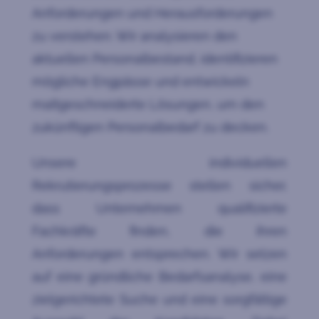
Anforderungen und Herausforderungen
zu verstehen. Wir analysieren den
aktuellen Personalbestand, identifizieren
mögliche Engpässe und entwickeln
maßgeschneiderte Lösungen, um den
zukünftigen Personalbedarf zu decken.
Unsere individuellen
Rekrutierungsprozesse stellen sicher,
dass Unternehmen qualifizierte
Fachkräfte finden, die ihren
Anforderungen entsprechen. Wir setzen
auf eine gründliche Bedarfsanalyse, eine
zielgerichtete Suche und eine sorgfältige