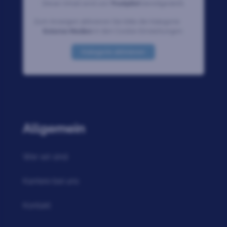
Dieser Inhalt wird von
Trustpilot
bereitgestellt.
Zum Anzeigen aktivieren Sie bitte die Kategorie
Externe Medien
in den Cookie-Einstellungen.
Kategorie aktivieren
Allgemein
Wer wir sind
Karriere bei uns
Kontakt