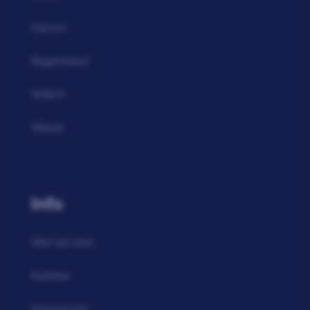
Hamm
Regenstauf
Willich
Wesel
Info
Wer wir sind
Karriere
Impressum