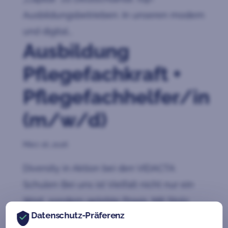
Ausbildungsbetrieben. In unseren modern
und digital...
Ausbildung
Pflegefachkraft +
Pflegefachhelfer/in
(m/w/d)
März 16, 2026
Diversity in Aktion bei den VIDACTA
Schulen Bei uns ist Vielfalt nicht nur ein
Wort, sondern gelebte Praxis. Mit Stolz
Datenschutz-Präferenz
zählen wir laut einer Studie des Magazins