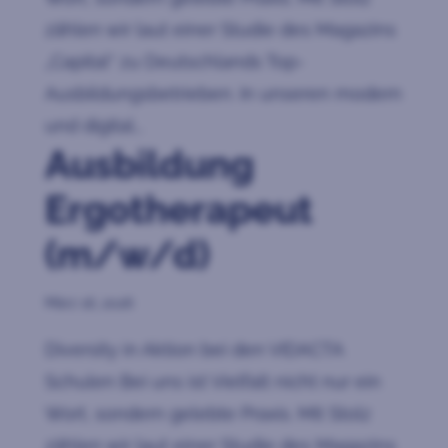
zählen wir laut einer Studie des Magazins
„Capital“ zu Deutschlands Top-
Ausbildungsbetrieben. In unseren modern
und digital...
Ausbildung
Ergotherapeut
(m/w/d)
März 16, 2026
Diversity in Aktion bei den VIDACTA
Schulen Bei uns ist Vielfalt nicht nur ein
Wort, sondern gelebte Praxis. Mit Stolz
zählen wir laut einer Studie des Magazins