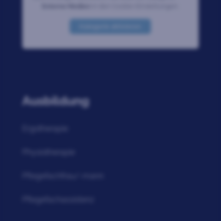
Externe Medien
in den Cookie-Einstellungen.
Kategorie aktivieren
Ausbildung
Ergotherapie
Physiotherapie
Pflegefachfrau/-mann
Pflegefachassistenz