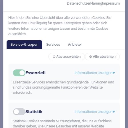
„Capital“ zu Deutschlands Top-
Datenschutzerklärung
Impressum
Ausbildungsbetrieben. In unseren modern
Hier finden Sie eine Übersicht über alle verwendeten Cookies. Sie
und digital...
können Ihre Einwilligung für ganze Kategorien geben oder sich
Pädagoge /
weitere Informationen anzeigen lassen und bestimmte Cookies
auswählen.
Ergotherapeut
Service-Gruppen
Services
Anbieter
(m/w/d)
⊙ Alle auswählen
⊙ Alle abwählen
März 16, 2026
Essenziell
Informationen anzeigen
▼
Essenzielle Services ermöglichen grundlegende Funktionen und
Wir suchen einen 💼 Ergotherapeut*in als
sind für das ordnungsgemäße Funktionieren der Website
erforderlich.
Lehrkraft (m/w/d) für unser Team. ⏰
Honorar, Teilzeit oder Vollzeit möglich
Statistik
Deine Benefits: 🕒 Mehr Work-Life-
Informationen anzeigen
▼
Balance: Plane Deine Stunden flexibel –
Statistik-Cookies sammeln Nutzungsdaten, die uns Aufschluss
darüber geben, wie unsere Besucher mit unserer Website