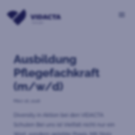
Ausbildung
Pflegefachkraft
(m/w/d)
März 16, 2026
Diversity in Aktion bei den VIDACTA
Schulen Bei uns ist Vielfalt nicht nur ein
Wort, sondern gelebte Praxis. Mit Stolz