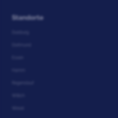
Standorte
Duisburg
Dortmund
Essen
Hamm
Regenstauf
Willich
Wesel