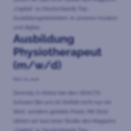
„Capital“ zu Deutschlands Top-
Ausbildungsbetrieben. In unseren modern
und digital...
Ausbildung
Physiotherapeut
(m/w/d)
März 16, 2026
Diversity in Aktion bei den VIDACTA
Schulen Bei uns ist Vielfalt nicht nur ein
Wort, sondern gelebte Praxis. Mit Stolz
zählen wir laut einer Studie des Magazins
„Capital“ zu Deutschlands Top-